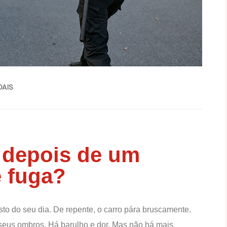
OAIS
 depois de um
e fuga?
sto do seu dia. De repente, o carro pára bruscamente.
 seus ombros. Há barulho e dor. Mas não há mais