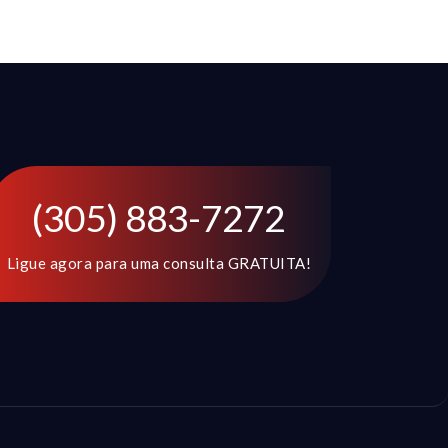
(305) 883-7272
Ligue agora para uma consulta GRATUITA!