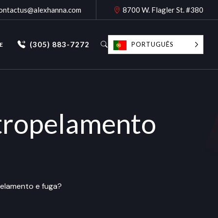
ontactus@alexhanna.com
8700 W. Flagler St. #380
(305) 883-7272
PORTUGUÊS
E
atropelamento
elamento e fuga?