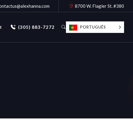
ontactus@alexhanna.com
8700 W. Flagler St. #380
(305) 883-7272
PORTUGUÊS
E