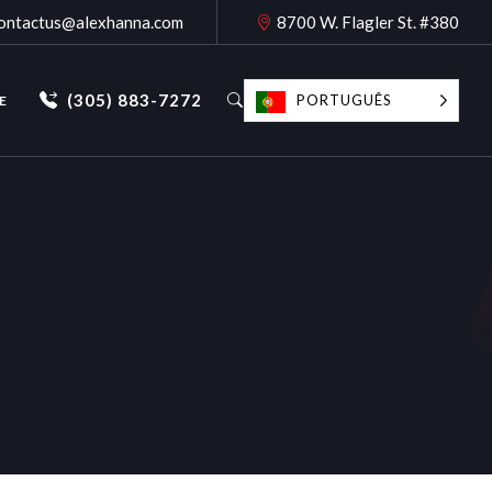
ontactus@alexhanna.com
8700 W. Flagler St. #380
(305) 883-7272
PORTUGUÊS
E