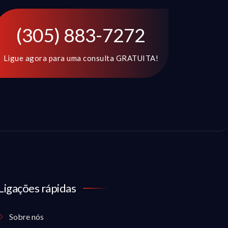
(305) 883-7272
Ligue agora para uma consulta GRATUITA!
Ligações rápidas
Sobre nós