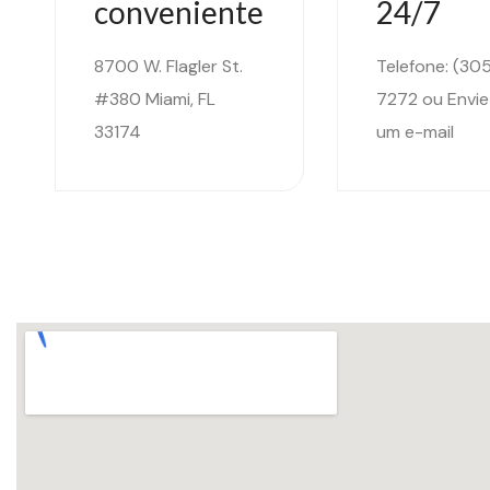
conveniente
24/7
8700 W. Flagler St.
Telefone: (30
#380 Miami, FL
7272
ou
Envi
33174
um e-mail