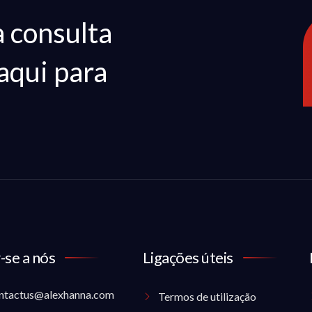
 consulta
aqui para
-se a nós
Ligações úteis
ntactus@alexhanna.com
Termos de utilização