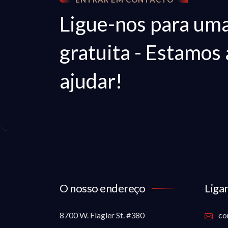
Ligue-nos para uma
gratuita - Estamos 
ajudar!
O nosso endereço
Ligar
8700 W. Flagler St. #380
co