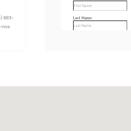
5) 883-
e-nos