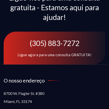
gratuita - Estamos aqui para
ajudar!
(305) 883-7272
Ligue agora para uma consulta GRATUITA!
O nosso endereço
8700 W. Flagler St. #380
Miami, FL 33174