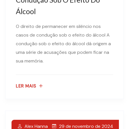
Álcool
O direito de permanecer em silêncio nos
casos de condução sob o efeito do álcool A
condução sob o efeito do álcool dá origem a
uma série de acusações que podem ficar na
sua memória.
LER MAIS
Uma Condenação Por
29 de novembro de 2024
Alex Hanna