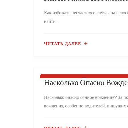
Как избежать несчастного случая на вело
найти...
ЧИТАТЬ ДАЛЕЕ
30 ноября 2024 го
Насколько Опасно Вожде
Алекс Ханна
Насколько опасно сонное вождение? За по
вождения, особенно водителей, пишущих см