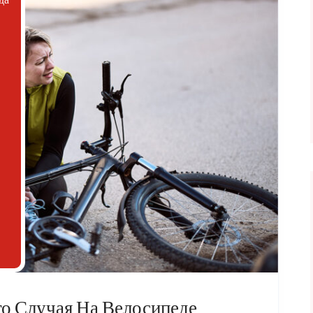
го Случая На Велосипеде