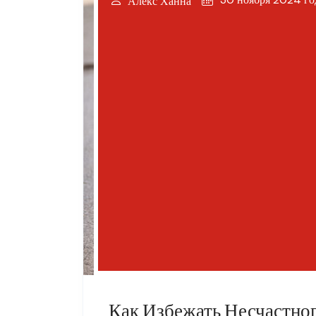
Алекс Ханна
Как Избежать Несчастно