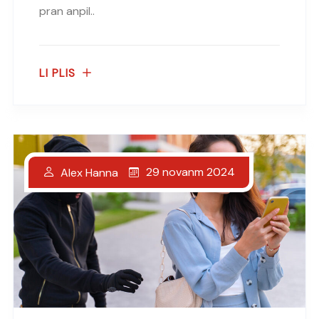
pran anpil..
LI PLIS
29 novanm 2024
Alex Hanna