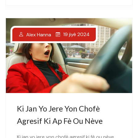
19 jiyè 2024
Alex Hanna
Ki Jan Yo Jere Yon Chofè
Agresif Ki Ap Fè Ou Nève
Ki jan yo jere yon chofè agresif ki fè ou nève