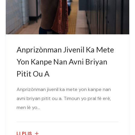
Anprizònman Jivenil Ka Mete
Yon Kanpe Nan Avni Briyan
Pitit Ou A
Anprizònman jivenil ka mete yon kanpe nan
avni briyan pitit ou a. Timoun yo pral fè erè,
men lè yo...
LI PLIS