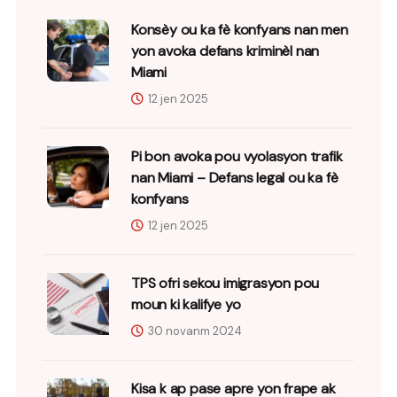
Konsèy ou ka fè konfyans nan men
yon avoka defans kriminèl nan
Miami
12 jen 2025
Pi bon avoka pou vyolasyon trafik
nan Miami – Defans legal ou ka fè
konfyans
12 jen 2025
TPS ofri sekou imigrasyon pou
moun ki kalifye yo
30 novanm 2024
Kisa k ap pase apre yon frape ak