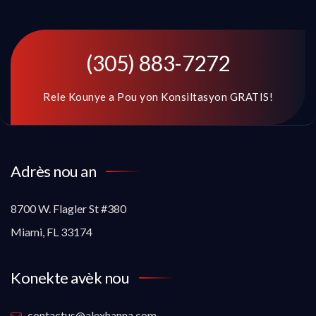
(305) 883-7272
Rele Kounye a Pou yon Konsiltasyon GRATIS!
Adrès nou an
8700 W. Flagler St #380
Miami, FL 33174
Konekte avèk nou
contactus@alexhanna.com