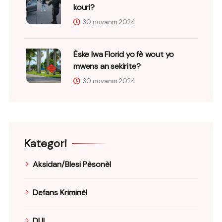
kouri?
30 novanm 2024
Èske lwa Florid yo fè wout yo
mwens an sekirite?
30 novanm 2024
Kategori
Aksidan/Blesi Pèsonèl
Defans Kriminèl
DUI