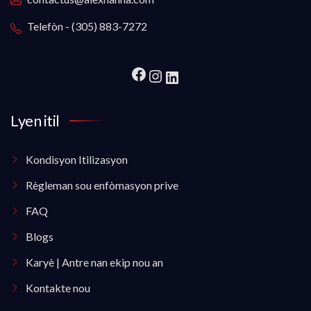
Telefòn - (305) 883-7272
Lyen itil
Kondisyon Itilizasyon
Règleman sou enfòmasyon prive
FAQ
Blogs
Karyè | Antre nan ekip nou an
Kontakte nou