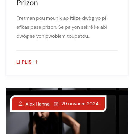
Prizon
Tretman pou moun k ap itilize dwòg yo pi
efikas pase prizon. Se pa yon sekrè ke abi
dwòg se yon pwoblèm toupatou...
LI PLIS
29 novanm 2024
Alex Hanna