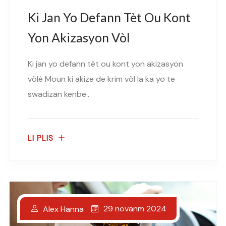
Ki Jan Yo Defann Tèt Ou Kont
Yon Akizasyon Vòl
Ki jan yo defann tèt ou kont yon akizasyon
vòlè Moun ki akize de krim vòl la ka yo te
swadizan kenbe..
LI PLIS
29 novanm 2024
Alex Hanna