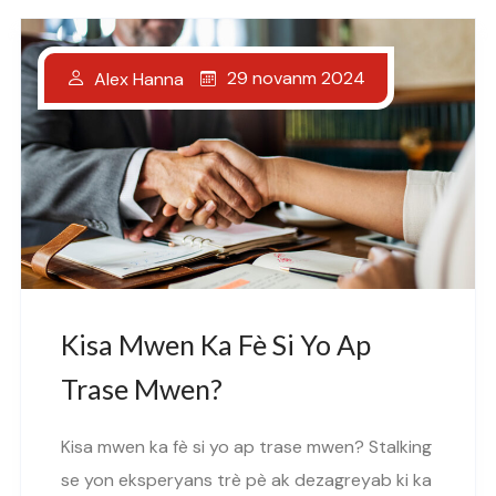
29 novanm 2024
Alex Hanna
Kisa Mwen Ka Fè Si Yo Ap
Trase Mwen?
Kisa mwen ka fè si yo ap trase mwen? Stalking
se yon eksperyans trè pè ak dezagreyab ki ka