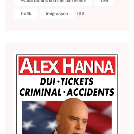
Avoka defans kriminèl nan Miami
tikè
DUI
trafik
imigrasyon