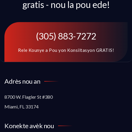
gratis - nou la pou ede!
(305) 883-7272
Rele Kounye a Pou yon Konsiltasyon GRATIS!
Adrès nou an
8700 W. Flagler St #380
Miami, FL 33174
Konekte avèk nou