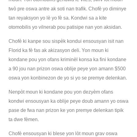
twò pre oswa antre ak soti nan trafik. Chofè yo diminye
tan reyaksyon yo lè yo fè sa. Kondwi sa a kite
otomobilis yo vilnerab pou patisipe nan yon aksidan.
Chofè ki kanpe sou sispèk kondui ensousyan isit nan
Florid ka fè fas ak akizasyon deli. Yon moun ki
kondane pou yon ofans kriminèl konsa ka fini kondane
a 90 jou nan prizon oswa oblije peye yon amann $500
oswa yon konbinezon de yo si yo se premye delenkan.
Nenpòt moun ki kondane pou yon dezyèm ofans
kondwi ensousyan ka oblije peye doub amann yo oswa
pase de fwa nan prizon ke yon premye delenkan tipik
ta dwe fèmen.
Chofè ensousyan ki blese yon lòt moun grav oswa