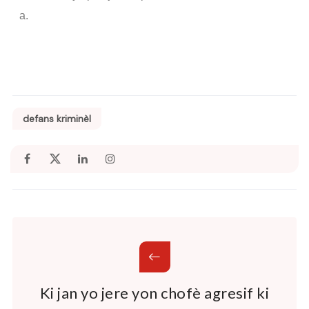
a.
defans kriminèl
Ki jan yo jere yon chofè agresif ki