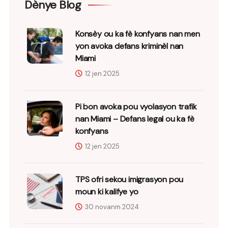
Dènye Blog
Konsèy ou ka fè konfyans nan men
yon avoka defans kriminèl nan
Miami
12 jen 2025
Pi bon avoka pou vyolasyon trafik
nan Miami – Defans legal ou ka fè
konfyans
12 jen 2025
TPS ofri sekou imigrasyon pou
moun ki kalifye yo
30 novanm 2024