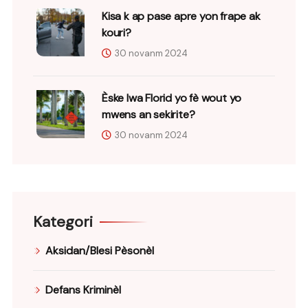
Kisa k ap pase apre yon frape ak
kouri?
30 novanm 2024
Èske lwa Florid yo fè wout yo
mwens an sekirite?
30 novanm 2024
Kategori
Aksidan/Blesi Pèsonèl
Defans Kriminèl