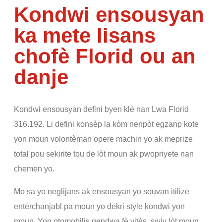
Kondwi ensousyan
ka mete lisans
chofè Florid ou an
danje
Kondwi ensousyan defini byen klè nan Lwa Florid
316.192. Li defini konsèp la kòm nenpòt egzanp kote
yon moun volontèman opere machin yo ak meprize
total pou sekirite tou de lòt moun ak pwopriyete nan
chemen yo.
Mo sa yo neglijans ak ensousyan yo souvan itilize
entèrchanjabl pa moun yo dekri style kondwi yon
moun. Yon otomobilis gendwa fè vitès, swiv lòt moun