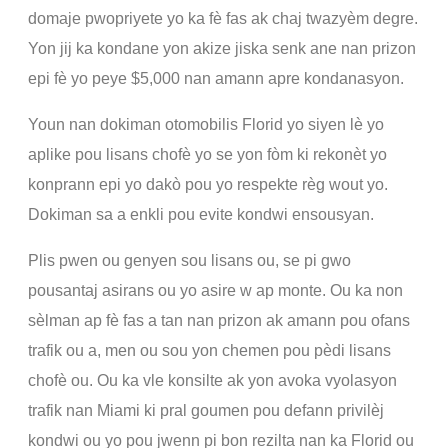
domaje pwopriyete yo ka fè fas ak chaj twazyèm degre.
Yon jij ka kondane yon akize jiska senk ane nan prizon
epi fè yo peye $5,000 nan amann apre kondanasyon.
Youn nan dokiman otomobilis Florid yo siyen lè yo
aplike pou lisans chofè yo se yon fòm ki rekonèt yo
konprann epi yo dakò pou yo respekte règ wout yo.
Dokiman sa a enkli pou evite kondwi ensousyan.
Plis pwen ou genyen sou lisans ou, se pi gwo
pousantaj asirans ou yo asire w ap monte. Ou ka non
sèlman ap fè fas a tan nan prizon ak amann pou ofans
trafik ou a, men ou sou yon chemen pou pèdi lisans
chofè ou. Ou ka vle konsilte ak yon avoka vyolasyon
trafik nan Miami ki pral goumen pou defann privilèj
kondwi ou yo pou jwenn pi bon rezilta nan ka Florid ou