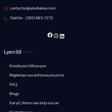
contactus@alexhanna.com
Telefòn - (305) 883-7272
Lyen itil
Kondisyon Itilizasyon
Règleman sou enfòmasyon prive
FAQ
Blogs
Karyè | Antre nan ekip nou an
Kontakte nou