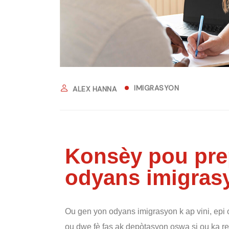
IMIGRASYON
ALEX HANNA
Konsèy pou pre
odyans imigras
Ou gen yon odyans imigrasyon k ap vini, epi 
ou dwe fè fas ak depòtasyon oswa si ou ka re