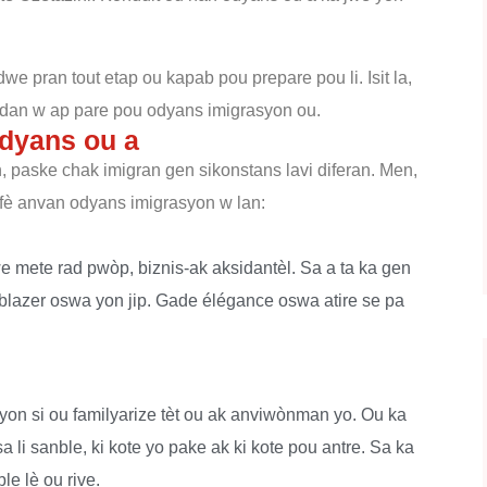
e pran tout etap ou kapab pou prepare pou li. Isit la,
andan w ap pare pou odyans imigrasyon ou.
odyans ou a
an, paske chak imigran gen sikonstans lavi diferan. Men,
fè anvan odyans imigrasyon w lan:
we mete rad pwòp, biznis-ak aksidantèl. Sa a ta ka gen
blazer oswa yon jip. Gade élégance oswa atire se pa
on si ou familyarize tèt ou ak anviwònman yo. Ou ka
a li sanble, ki kote yo pake ak ki kote pou antre. Sa ka
e lè ou rive.