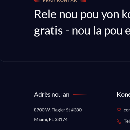
PRAN KONTAK
Rele nou pou yon k
gratis - nou la pou 
Adrès nou an
Kone
8700 W. Flagler St #380
co
Miami, FL 33174
Tel