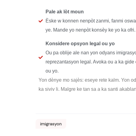
Pale ak lòt moun
Èske w konnen nenpòt zanmi, fanmi oswa v
ye. Mande yo nenpòt konsèy ke yo ka ofri.
Konsidere opsyon legal ou yo
Ou pa oblije ale nan yon odyans imigras
reprezantasyon legal. Avoka ou a ka gide 
ou yo.
Yon dènye mo sajès: eseye rete kalm. Yon o
ka siviv li. Malgre ke tan sa a ka santi akabl
imigrasyon