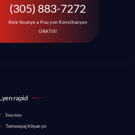
(305) 883-7272
Rele Kounye a Pou yon Konsiltasyon
GRATIS!
Lyen rapid
Sou nou
Temwayaj Kliyan yo