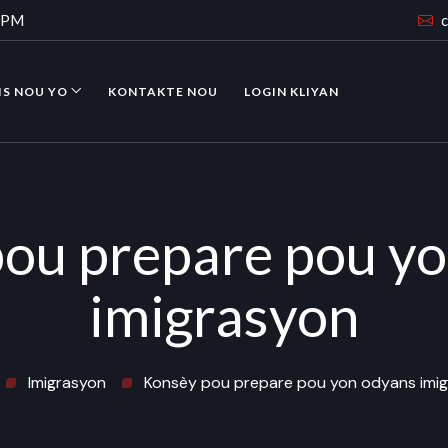
0 PM
IS NOU YO
KONTAKTE NOU
LOGIN KLIYAN
ou prepare pou y
imigrasyon
Imigrasyon
Konsèy pou prepare pou yon odyans imi