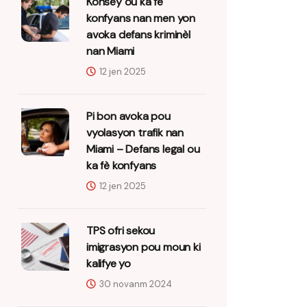
Konsèy ou ka fè
konfyans nan men yon
avoka defans kriminèl
nan Miami
12 jen 2025
Pi bon avoka pou
vyolasyon trafik nan
Miami – Defans legal ou
ka fè konfyans
12 jen 2025
TPS ofri sekou
imigrasyon pou moun ki
kalifye yo
30 novanm 2024