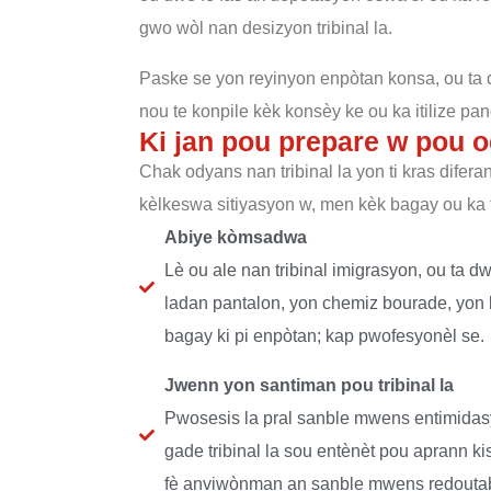
gwo wòl nan desizyon tribinal la.
Paske se yon reyinyon enpòtan konsa, ou ta dw
nou te konpile kèk konsèy ke ou ka itilize p
Ki jan pou prepare w pou 
Chak odyans nan tribinal la yon ti kras difer
kèlkeswa sitiyasyon w, men kèk bagay ou ka 
Abiye kòmsadwa
Lè ou ale nan tribinal imigrasyon, ou ta d
ladan pantalon, yon chemiz bourade, yon 
bagay ki pi enpòtan; kap pwofesyonèl se.
Jwenn yon santiman pou tribinal la
Pwosesis la pral sanble mwens entimidasy
gade tribinal la sou entènèt pou aprann kis
fè anviwònman an sanble mwens redoutabl