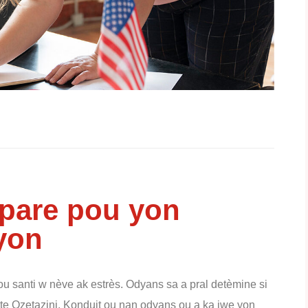
pare pou yon
yon
ou santi w nève ak estrès. Odyans sa a pral detèmine si
te Ozetazini. Konduit ou nan odyans ou a ka jwe yon