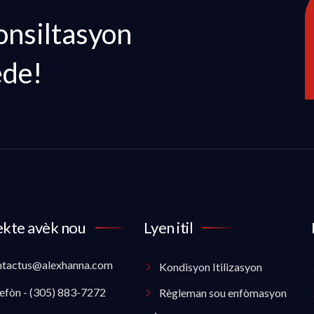
onsiltasyon
ede!
kte avèk nou
Lyen itil
ntactus@alexhanna.com
Kondisyon Itilizasyon
efòn - (305) 883-7272
Règleman sou enfòmasyon