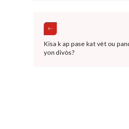
Kisa k ap pase kat vèt ou pa
yon divòs?