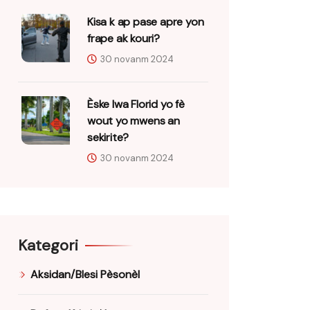
Kisa k ap pase apre yon
frape ak kouri?
30 novanm 2024
Èske lwa Florid yo fè
wout yo mwens an
sekirite?
30 novanm 2024
Kategori
Aksidan/Blesi Pèsonèl