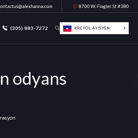
contactus@alexhanna.com
8700 W. Flagler St #380
(305) 883-7272
KREYÒL AYISYEN
on odyans
grasyon