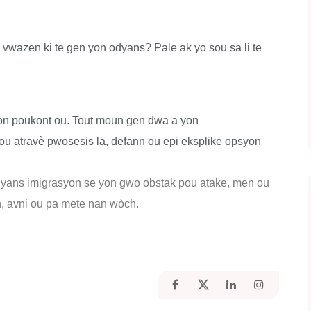
wazen ki te gen yon odyans? Pale ak yo sou sa li te
yon poukont ou. Tout moun gen dwa a yon
ou atravè pwosesis la, defann ou epi eksplike opsyon
dyans imigrasyon se yon gwo obstak pou atake, men ou
an, avni ou pa mete nan wòch.