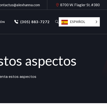
ontactus@alexhanna.com
8700 W. Flagler St. #380
(305) 883-7272
ESPAÑOL
IÓN
stos aspectos
cuenta estos aspectos