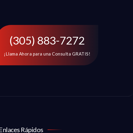
(305) 883-7272
¡Llama Ahora para una Consulta GRATIS!
Enlaces Rápidos