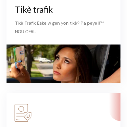
Tikè trafik
Tikè Trafik Èske w gen yon tikè? Pa peye l!™
NOU OFRI..