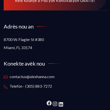
Rele Kounye a Pou yon Konsiltasyon GRATIS!
Adrès nou an
8700 W. Flagler St #380
Miami, FL 33174
Konekte avèk nou
contactus@alexhanna.com
Telefòn - (305) 883-7272