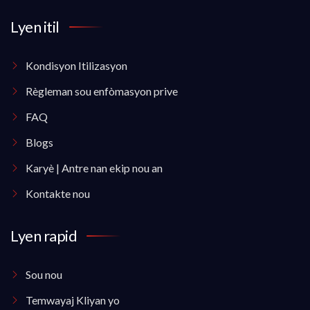
Lyen itil
Kondisyon Itilizasyon
Règleman sou enfòmasyon prive
FAQ
Blogs
Karyè | Antre nan ekip nou an
Kontakte nou
Lyen rapid
Sou nou
Temwayaj Kliyan yo